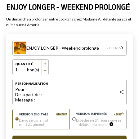
ENJOY LONGER - WEEKEND PROLONGÉ
Un dimanche à prolonger entre cocktails chez Madame A., détente au spa et
nuit douce à Amoria.
ENJOY LONGER - Weekend prolongé
+ 2 OFFRES
QUANTITÉ
1
bon(s)
PERSONNALISATION
Pour :
De la part de :
Message :
VERSION IMPRIMÉE
€
VERSION DIGITALE
GRATUIT
+
5.99
*
Envoyée par email
Expédié en 24h jours ouvrés
immédiatement
+ délais de la poste.