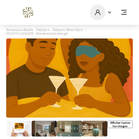
Amoria La Baule
Séjours
Séjours Bien-Etre
ENJOY LONGER - Weekend prolongé
Afficher toutes
les images