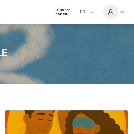
J'ai un bon
FR
cadeau
LE